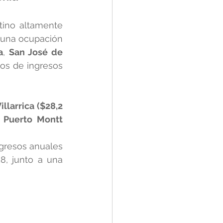
ino altamente 
 una ocupación 
a
, 
San José de 
os de ingresos 
illarrica ($28,2 
 
Puerto Montt 
gresos anuales 
8, junto a una 