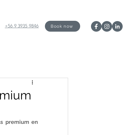
+56 9 3935 9846
Book now
remium
as premium en 