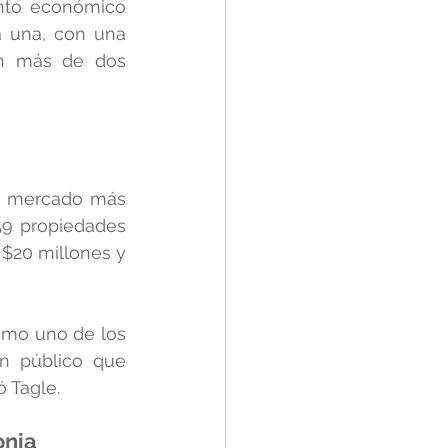
nto económico 
 una, con una 
n más de dos 
l mercado más 
9 propiedades 
$20 millones y 
mo uno de los 
n público que 
ó Tagle.
onia