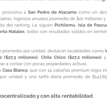
 posiciona a 
San Pedro de Atacama
 como un dest
abañas, ingresos anuales promedio de $22 millones y
lta del ranking. Le siguen 
Pichilemu
, 
Isla de Pascu
erto Natales
, todos con resultados sólidos en términ
o promedio por unidad, destacan localidades como 
V
e ($27,3 millones)
, 
Chile Chico ($27,2 millones)
 y
ese a contar con pocas propiedades activas.
s 
Casa Blanca
, que con 14 cabañas premium logra in
por unidad y una tarifa diaria promedio de $143.85
centralizado y con alta rentabilidad