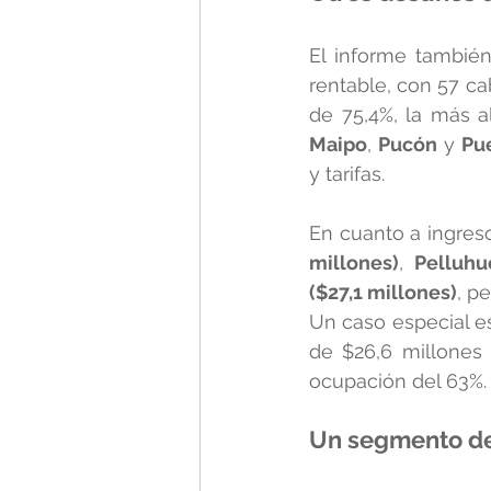
El informe también
rentable, con 57 c
de 75,4%, la más a
Maipo
, 
Pucón
 y 
Pu
y tarifas.
En cuanto a ingres
millones)
, 
Pelluhu
($27,1 millones)
, p
Un caso especial e
de $26,6 millones 
ocupación del 63%.
Un segmento des