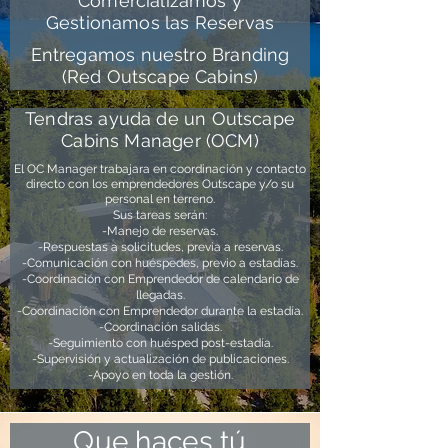
Comercializamos y
Gestionamos las Reservas
Entregamos nuestro Branding
(Red Outscape Cabins)
Tendras ayuda de un Outscape
Cabins Manager (OCM)
El OC Manager trabajara en coordinación y contacto
directo con los emprendedores Outscape y/o su
personal en terreno.
Sus tareas serán:
-Manejo de reservas.
-Respuestas a solicitudes, previa a reservas.
-Comunicación con huéspedes, previo a estadías.
-Coordinación con Emprendedor de calendario de
llegadas.
-Coordinación con Emprendedor durante la estadía.
-Coordinación salidas.
-Seguimiento con huésped post-estadía.
-Supervisión y actualización de publicaciones.
-Apoyo en toda la gestión.
Que haces tú