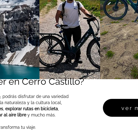
r en Cerro Castillo?
o, podrás disfrutar de una variedad
 naturaleza y la cultura local,
ver 
es
,
explorar rutas en bicicleta
,
 al aire libre
y mucho más.
ansforma tu viaje.