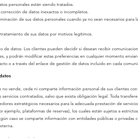
tos personales están siendo tratados.
 la corrección de datos inexactos o incompletos.
liminación de sus datos personales cuando ya no sean necesarios para la
tratamiento de sus datos por motivos legítimos.
so de datos: Los clientes pueden decidir si desean recibir comunicacio
s, y podrán modificar estas preferencias en cualquier momento enviand
cto o a través del enlace de gestión de datos incluido en cada comuni
 datos
o vende, cede ni comparte información personal de sus clientes con t
 servicios contratados, salvo que exista obligación legal. Toda transfere
dores estratégicos necesarios para la adecuada prestación de servicio
por ejemplo, plataformas de reservas), los cuales están sujetos a estrict
ingún caso se comparte información con entidades públicas o privadas c
xterna.