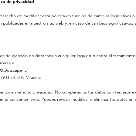
ica de privacidad
derecho de modificar esta política en función de cambios legislativos o
n publicadas en nuestro sitio web y, en caso de cambios significativos, se
udes de ejercicio de derechos o cualquier inquietud sobre el tratamiento
carse a:
fo@Outscape .cl
900, of. 505, Vitacura
s en serio tu privacidad. No compartimos tus datos con terceros exte
sin tu consentimiento. Puedes revisar, modificar o eliminar tus datos e