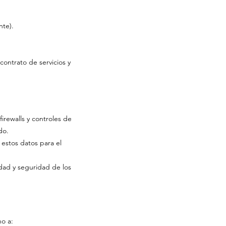
nte).
contrato de servicios y
rewalls y controles de
do.
 estos datos para el
idad y seguridad de los
ho a: