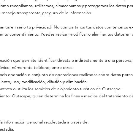
e cómo recopilamos, utilizamos, almacenamos y protegemos los datos pe
n manejo transparente y seguro de la información.
s en serio tu privacidad. No compartimos tus datos con terceros exte
sin tu consentimiento. Puedes revisar, modificar o eliminar tus datos e
rmación que permite identificar directa o indirectamente a una person
rónico, número de teléfono, entre otros.
toda operación o conjunto de operaciones realizadas sobre datos perso
ento, uso, modificación, difusión y eliminación.
trata o utiliza los servicios de alojamiento turístico de Outscape.
iento: Outscape, quien determina los fines y medios del tratamiento d
a la información personal recolectada a través de:
estadía.