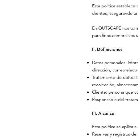
Esta política establec
clientes, asegurando u
En OUTSCAPE nos tomamo
para fines comerciales 
II. Definiciones
Datos personales: info
dirección, correo elect
Tratamiento de datos: 
recolección, almacenami
Cliente: persona que con
Responsable del tratam
III. Alcance
Esta política se aplica 
Reservas y registros de 