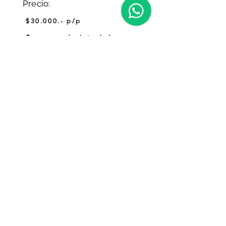
Precio:
$30.000.- p/p
$30.000.- p/p sin traslado
$35.000.- p/p con traslado
Reservar
Coordinadora
Tamara@outscape.cl
+56 9 3880 8480
Importante: Todas las actividades y excursiones deben ser
reservadas con al menos 24 horas de anticipación. Las experiencias
de rafting y trekking requieren un mínimo de 1 semana de
anticipación, especialmente durante la temporada alta. ¡Planifica con