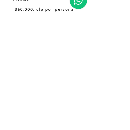
$60.000. clp por persona
Reservar
Coordinadora
Tamara@outscape.cl
+56 9 3880 8480
Importante: Todas las actividades y excursiones deben ser
reservadas con al menos 24 horas de anticipación. Las experiencias
de rafting y trekking requieren un mínimo de 1 semana de
anticipación, especialmente durante la temporada alta. ¡Planifica con
tiempo y disfruta al máximo!