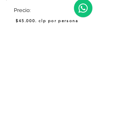
Precio:
$45.000. clp por persona
Reservar
Coordinadora
Tamara@outscape.cl
+56 9 3880 8480
Importante: Todas las actividades y excursiones deben ser
reservadas con al menos 24 horas de anticipación. Las experiencias
de rafting y trekking requieren un mínimo de 1 semana de