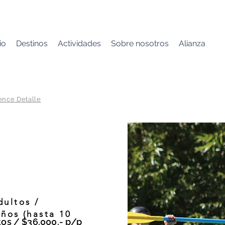
io
Destinos
Actividades
Sobre nosotros
Alianza
ence Detalle
lo
dultos /
iños (hasta 10
tos / $36.000.- p/p