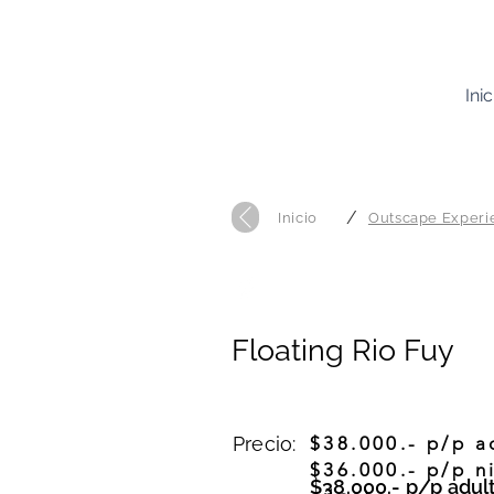
Inic
/
Inicio
Outscape Experi
Outscape Fuy Huilo Hui
Floating Rio Fuy
Precio:
$38.000.- p/p a
$36.000.- p/p n
$38.000.- p/p adul