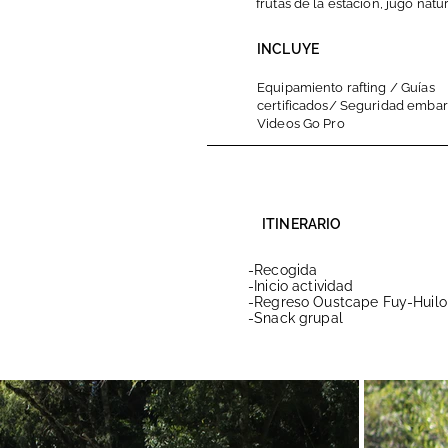
frutas de la estación, jugo natu
INCLUYE
Equipamiento rafting / Guías
certificados/ Seguridad embar
Videos Go Pro
ITINERARIO
-Recogida
-Inicio actividad
-Regreso Oustcape Fuy-Huilo
-Snack grupal