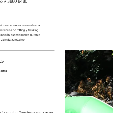
6 9 3880 8480
rsiones deben ser reservadas con
eriencias de rafting y trekking
cipación, especialmente durante
y disfruta al máximo!
ES
rsonas
s
/ 17: 00 hrs Término: 14:00 / 21:00