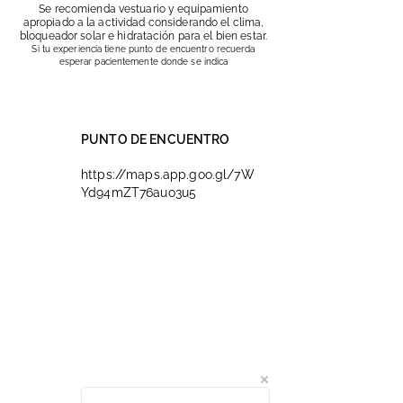
Se recomienda vestuario y equipamiento
apropiado a la actividad considerando el clima,
bloqueador solar e hidratación para el bien estar.
Si tu experiencia tiene punto de encuentro recuerda
esperar pacientemente donde se indica
PUNTO DE ENCUENTRO
https://maps.app.goo.gl/7W
Yd94mZT76auo3u5