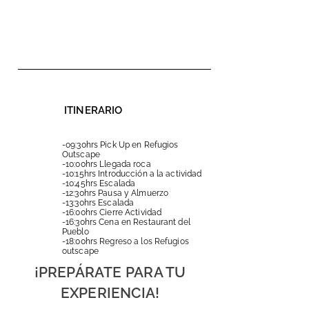
ITINERARIO
-09:30hrs Pick Up en Refugios
Outscape
-10:00hrs Llegada roca
-10:15hrs Introducción a la actividad
-10:45hrs Escalada
-12:30hrs Pausa y Almuerzo
-13:30hrs Escalada
-16:00hrs Cierre Actividad
-16:30hrs Cena en Restaurant del
Pueblo
-18:00hrs Regreso a los Refugios
outscape
¡PREPÁRATE PARA TU
EXPERIENCIA!