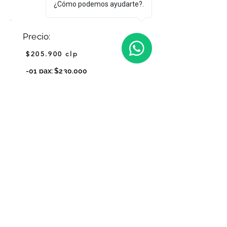
¿Cómo podemos ayudarte?.
Precio:
$205.900 clp
-01 pax: $230.000
-02 pax: $190.000
-03 pax: $160.000
-04 pax: $160.000
Reservar
Coordinadora
Tamara@outscape.cl
+56 9 3880 8480