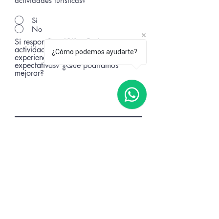
actividades turísticas?
Si
No
Si respondiste “Sí”: ¿Qué
actividad realizaste? ¿La
¿Cómo podemos ayudarte?.
experiencia cumplió tus
expectativas? ¿Qué podríamos
mejorar?
Ingresar Calificación
CONTACTO
Tel: +56 9 3935 9846