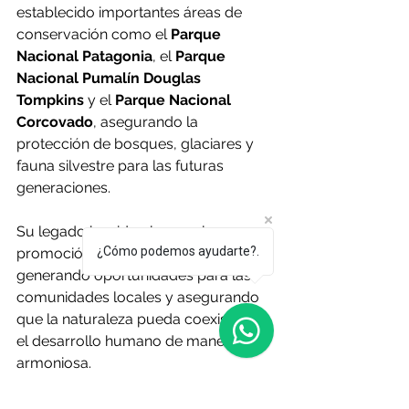
establecido importantes áreas de 
conservación como el 
Parque 
Nacional Patagonia
, el 
Parque 
Nacional Pumalín Douglas 
Tompkins
 y el 
Parque Nacional 
Corcovado
, asegurando la 
protección de bosques, glaciares y 
fauna silvestre para las futuras 
generaciones.
Su legado ha sido clave en la 
¿Cómo podemos ayudarte?.
promoción del 
turismo sustentable
, 
generando oportunidades para las 
comunidades locales y asegurando 
que la naturaleza pueda coexistir con 
el desarrollo humano de manera 
armoniosa.
Kristine ha demostrado que el 