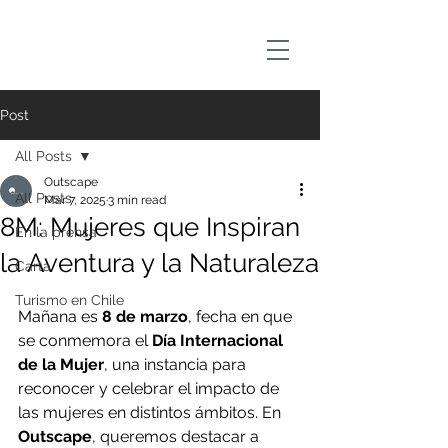
Post
All Posts
Outscape
All Posts
Mar 7, 2025
3 min read
8M: Mujeres que Inspiran
En la prensa
la Aventura y la Naturaleza
Carta
Turismo en Chile
Mañana es 
8 de marzo
, fecha en que 
se conmemora el 
Día Internacional 
de la Mujer
, una instancia para 
reconocer y celebrar el impacto de 
las mujeres en distintos ámbitos. En 
Outscape
, queremos destacar a 